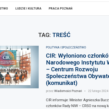
ŃSTWO
LUDZIE I KULTURA
PRACA POZNAŃ
TAG:
TREŚĆ
POLITYKA I SPOŁECZEŃSTWO
CIR: Wyłoniono członk
Narodowego Instytutu 
– Centrum Rozwoju
Społeczeństwa Obywat
(komunikat)
przez
Wiadomości Poznań
22 lutego 2024
CIR informuje: Minister Agnieszka Buc
członków Rady NIW – CRSO na nową ka