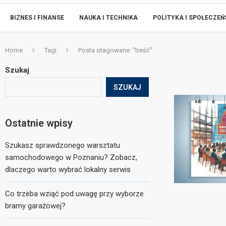
BIZNES I FINANSE
NAUKA I TECHNIKA
POLITYKA I SPOŁECZE
Home
Tagi
Posta otagowane: "treść"
Szukaj
SZUKAJ
Ostatnie wpisy
Szukasz sprawdzonego warsztatu
samochodowego w Poznaniu? Zobacz,
dlaczego warto wybrać lokalny serwis
Co trzeba wziąć pod uwagę przy wyborze
bramy garażowej?