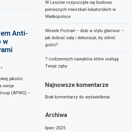
W Lesznie rozpoczęła się budowa
pierwszych mieszkań lokatorskich w
Wielkopolsce
Wesele Poznań – ślub w stylu glamour –
em Anti-
jak dobrać salę i dekoracje, by olśnić
p w
gości?
wami
7 codziennych nawyków, które uratują
Twoje zęby
24
kiej jakości
Najnowsze komentarze
a swoje
 Group (APWG) –
Brak komentarzy do wyświetlenia.
Archiwa
lipiec 2025