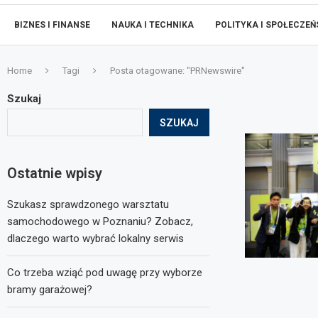
BIZNES I FINANSE
NAUKA I TECHNIKA
POLITYKA I SPOŁECZE
Home
Tagi
Posta otagowane: "PRNewswire"
Szukaj
SZUKAJ
Ostatnie wpisy
Szukasz sprawdzonego warsztatu
samochodowego w Poznaniu? Zobacz,
dlaczego warto wybrać lokalny serwis
Co trzeba wziąć pod uwagę przy wyborze
bramy garażowej?