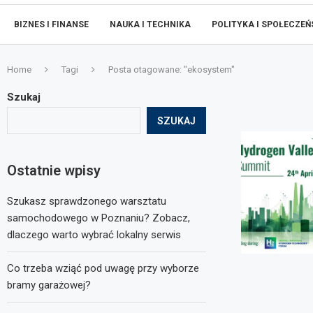
BIZNES I FINANSE
NAUKA I TECHNIKA
POLITYKA I SPOŁECZE
Home
Tagi
Posta otagowane: "ekosystem"
Szukaj
SZUKAJ
Ostatnie wpisy
Szukasz sprawdzonego warsztatu
samochodowego w Poznaniu? Zobacz,
dlaczego warto wybrać lokalny serwis
Co trzeba wziąć pod uwagę przy wyborze
bramy garażowej?