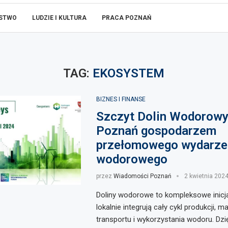
ŃSTWO
LUDZIE I KULTURA
PRACA POZNAŃ
TAG:
EKOSYSTEM
BIZNES I FINANSE
Szczyt Dolin Wodorowy
Poznań gospodarzem
przełomowego wydarze
wodorowego
przez
Wiadomości Poznań
2 kwietnia 202
Doliny wodorowe to kompleksowe inicja
lokalnie integrują cały cykl produkcji, 
transportu i wykorzystania wodoru. Dzi