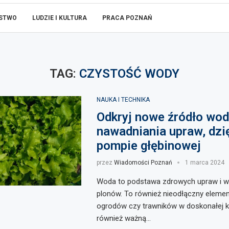
ŃSTWO
LUDZIE I KULTURA
PRACA POZNAŃ
TAG:
CZYSTOŚĆ WODY
NAUKA I TECHNIKA
Odkryj nowe źródło wod
nawadniania upraw, dzi
pompie głębinowej
przez
Wiadomości Poznań
1 marca 2024
Woda to podstawa zdrowych upraw i w
plonów. To również nieodłączny elemen
ogrodów czy trawników w doskonałej ko
również ważną…