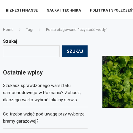
BIZNES I FINANSE
NAUKA I TECHNIKA
POLITYKA I SPOŁECZE
Home
Tagi
Posta otagowane: "czystość wody"
Szukaj
SZUKAJ
Ostatnie wpisy
Szukasz sprawdzonego warsztatu
samochodowego w Poznaniu? Zobacz,
dlaczego warto wybrać lokalny serwis
Co trzeba wziąć pod uwagę przy wyborze
bramy garażowej?