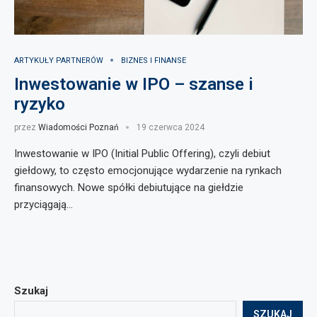
ARTYKUŁY PARTNERÓW
BIZNES I FINANSE
Inwestowanie w IPO – szanse i
ryzyko
przez
Wiadomości Poznań
19 czerwca 2024
Inwestowanie w IPO (Initial Public Offering), czyli debiut
giełdowy, to często emocjonujące wydarzenie na rynkach
finansowych. Nowe spółki debiutujące na giełdzie
przyciągają…
Szukaj
SZUKAJ