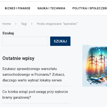
BIZNES I FINANSE
NAUKA I TECHNIKA
POLITYKA I SPOŁECZE
Home
Tagi
Posta otagowane: "surowiec"
Szukaj
SZUKAJ
Ostatnie wpisy
Szukasz sprawdzonego warsztatu
samochodowego w Poznaniu? Zobacz,
dlaczego warto wybrać lokalny serwis
Co trzeba wziąć pod uwagę przy wyborze
bramy garażowej?