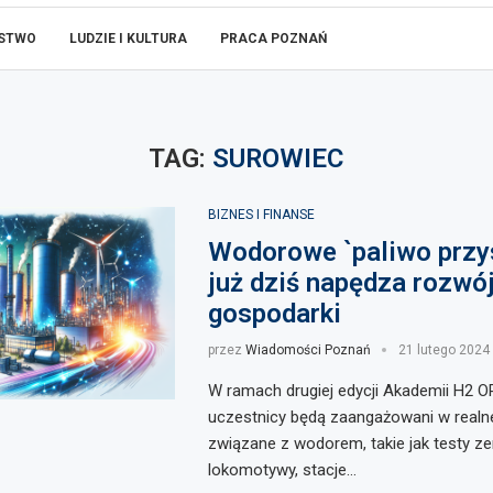
ŃSTWO
LUDZIE I KULTURA
PRACA POZNAŃ
TAG:
SUROWIEC
BIZNES I FINANSE
Wodorowe `paliwo przy
już dziś napędza rozwój
gospodarki
przez
Wiadomości Poznań
21 lutego 2024
W ramach drugiej edycji Akademii H2 O
uczestnicy będą zaangażowani w realne
związane z wodorem, takie jak testy ze
lokomotywy, stacje…