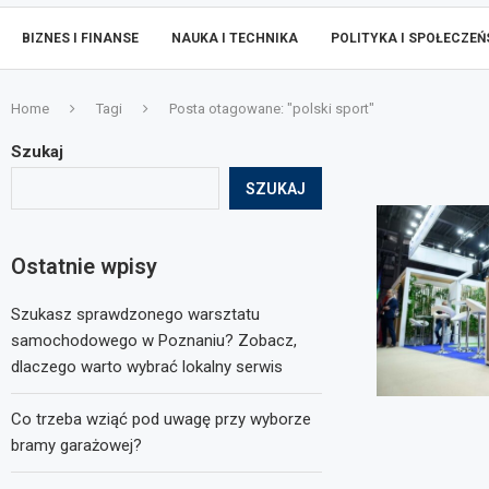
BIZNES I FINANSE
NAUKA I TECHNIKA
POLITYKA I SPOŁECZE
Home
Tagi
Posta otagowane: "polski sport"
Szukaj
SZUKAJ
Ostatnie wpisy
Szukasz sprawdzonego warsztatu
samochodowego w Poznaniu? Zobacz,
dlaczego warto wybrać lokalny serwis
Co trzeba wziąć pod uwagę przy wyborze
bramy garażowej?