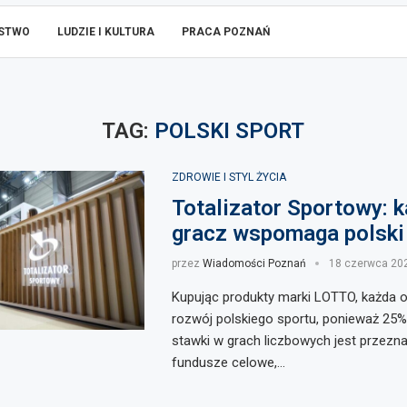
ŃSTWO
LUDZIE I KULTURA
PRACA POZNAŃ
TAG:
POLSKI SPORT
ZDROWIE I STYL ŻYCIA
Totalizator Sportowy: 
gracz wspomaga polski
przez
Wiadomości Poznań
18 czerwca 20
Kupując produkty marki LOTTO, każda 
rozwój polskiego sportu, ponieważ 25
stawki w grach liczbowych jest przezn
fundusze celowe,…