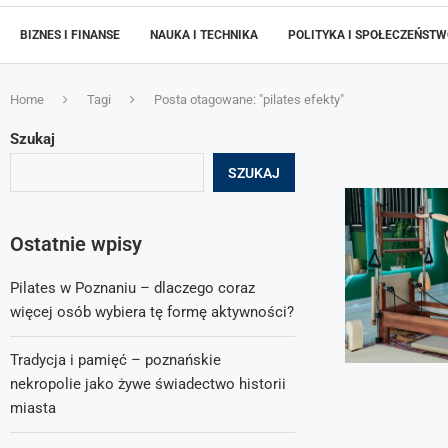
BIZNES I FINANSE
NAUKA I TECHNIKA
POLITYKA I SPOŁECZEŃST
Home
Tagi
Posta otagowane: "pilates efekty"
Szukaj
SZUKAJ
Ostatnie wpisy
Pilates w Poznaniu – dlaczego coraz
więcej osób wybiera tę formę aktywności?
Tradycja i pamięć – poznańskie
nekropolie jako żywe świadectwo historii
miasta