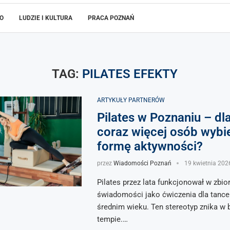
WO
LUDZIE I KULTURA
PRACA POZNAŃ
TAG:
PILATES EFEKTY
ARTYKUŁY PARTNERÓW
Pilates w Poznaniu – d
coraz więcej osób wybie
formę aktywności?
przez
Wiadomości Poznań
19 kwietnia 202
Pilates przez lata funkcjonował w zbio
świadomości jako ćwiczenia dla tancer
średnim wieku. Ten stereotyp znika w
tempie.…