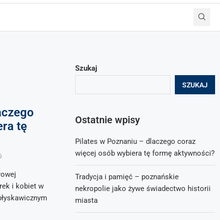
Szukaj
SZUKAJ
laczego
Ostatnie wpisy
ra tę
Pilates w Poznaniu – dlaczego coraz
więcej osób wybiera tę formę aktywności?
6
rowej
Tradycja i pamięć – poznańskie
ek i kobiet w
nekropolie jako żywe świadectwo historii
 błyskawicznym
miasta