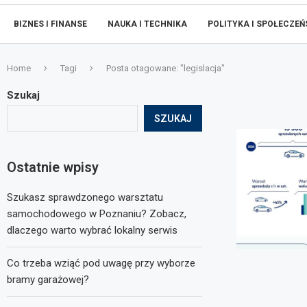
BIZNES I FINANSE
NAUKA I TECHNIKA
POLITYKA I SPOŁECZE
Home
Tagi
Posta otagowane: "legislacja"
Szukaj
SZUKAJ
Ostatnie wpisy
Szukasz sprawdzonego warsztatu
samochodowego w Poznaniu? Zobacz,
dlaczego warto wybrać lokalny serwis
Co trzeba wziąć pod uwagę przy wyborze
bramy garażowej?