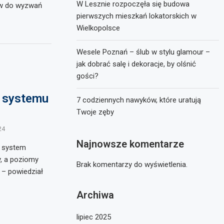
W Lesznie rozpoczęła się budowa
ów do wyzwań
pierwszych mieszkań lokatorskich w
Wielkopolsce
Wesele Poznań – ślub w stylu glamour –
jak dobrać salę i dekoracje, by olśnić
gości?
 systemu
7 codziennych nawyków, które uratują
Twoje zęby
24
Najnowsze komentarze
, system
y, a poziomy
Brak komentarzy do wyświetlenia.
 – powiedział
Archiwa
lipiec 2025