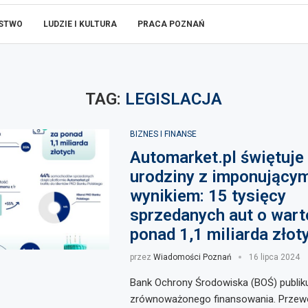
ŃSTWO
LUDZIE I KULTURA
PRACA POZNAŃ
TAG:
LEGISLACJA
BIZNES I FINANSE
Automarket.pl świętuje 
urodziny z imponujący
wynikiem: 15 tysięcy
sprzedanych aut o wart
ponad 1,1 miliarda złot
przez
Wiadomości Poznań
16 lipca 2024
Bank Ochrony Środowiska (BOŚ) publik
zrównoważonego finansowania. Przewo