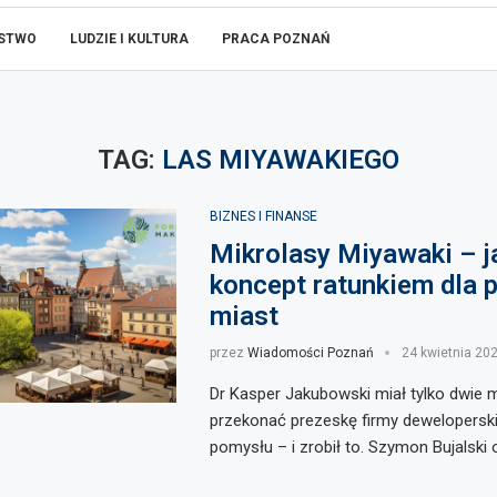
ŃSTWO
LUDZIE I KULTURA
PRACA POZNAŃ
TAG:
LAS MIYAWAKIEGO
BIZNES I FINANSE
Mikrolasy Miyawaki – j
koncept ratunkiem dla 
miast
przez
Wiadomości Poznań
24 kwietnia 20
Dr Kasper Jakubowski miał tylko dwie m
przekonać prezeskę firmy dewelopersk
pomysłu – i zrobił to. Szymon Bujalski 