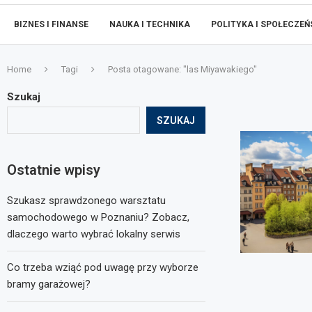
BIZNES I FINANSE
NAUKA I TECHNIKA
POLITYKA I SPOŁECZE
Home
Tagi
Posta otagowane: "las Miyawakiego"
Szukaj
SZUKAJ
Ostatnie wpisy
Szukasz sprawdzonego warsztatu
samochodowego w Poznaniu? Zobacz,
dlaczego warto wybrać lokalny serwis
Co trzeba wziąć pod uwagę przy wyborze
bramy garażowej?