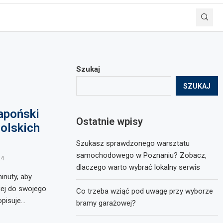
Szukaj
SZUKAJ
apoński
Ostatnie wpisy
polskich
Szukasz sprawdzonego warsztatu
samochodowego w Poznaniu? Zobacz,
24
dlaczego warto wybrać lokalny serwis
inuty, aby
iej do swojego
Co trzeba wziąć pod uwagę przy wyborze
opisuje…
bramy garażowej?