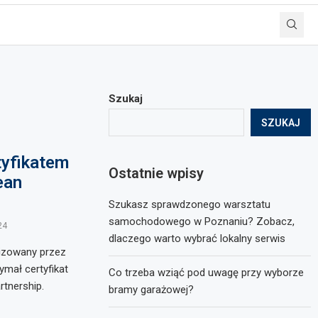
Szukaj
SZUKAJ
tyfikatem
Ostatnie wpisy
ean
Szukasz sprawdzonego warsztatu
samochodowego w Poznaniu? Zobacz,
24
dlaczego warto wybrać lokalny serwis
izowany przez
mał certyfikat
Co trzeba wziąć pod uwagę przy wyborze
rtnership.
bramy garażowej?