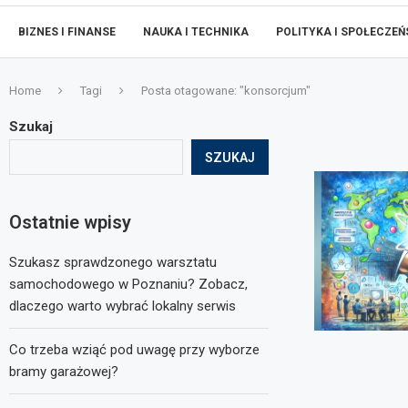
BIZNES I FINANSE
NAUKA I TECHNIKA
POLITYKA I SPOŁECZE
Home
Tagi
Posta otagowane: "konsorcjum"
Szukaj
SZUKAJ
Ostatnie wpisy
Szukasz sprawdzonego warsztatu
samochodowego w Poznaniu? Zobacz,
dlaczego warto wybrać lokalny serwis
Co trzeba wziąć pod uwagę przy wyborze
bramy garażowej?