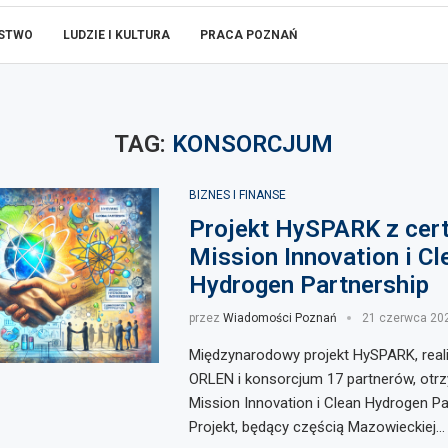
ŃSTWO
LUDZIE I KULTURA
PRACA POZNAŃ
TAG:
KONSORCJUM
BIZNES I FINANSE
Projekt HySPARK z cer
Mission Innovation i Cl
Hydrogen Partnership
przez
Wiadomości Poznań
21 czerwca 20
Międzynarodowy projekt HySPARK, real
ORLEN i konsorcjum 17 partnerów, otrzy
Mission Innovation i Clean Hydrogen Pa
Projekt, będący częścią Mazowieckiej…