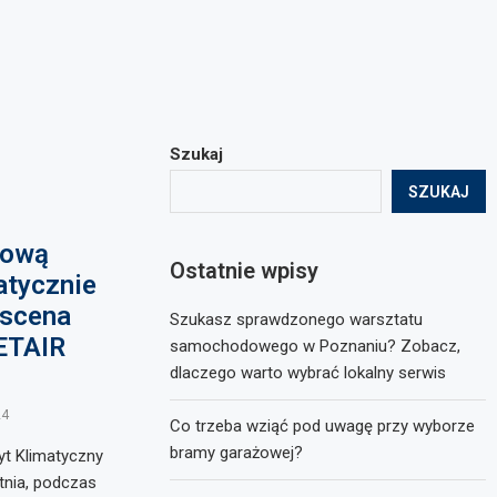
Szukaj
SZUKAJ
mową
Ostatnie wpisy
atycznie
 scena
Szukasz sprawdzonego warsztatu
ETAIR
samochodowego w Poznaniu? Zobacz,
dlaczego warto wybrać lokalny serwis
24
Co trzeba wziąć pod uwagę przy wyborze
bramy garażowej?
t Klimatyczny
tnia, podczas